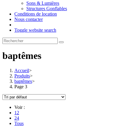
Sons & Lumières
Structures Gonflables
Conditions de location
Nous contacter
Toggle website search
baptêmes
Accueil
>
Produits
>
baptêmes
>
Page 3
Voir :
12
24
Tous