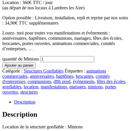
Location : 360€ TTC / jour
(au départ de nos locaux à Lambres les Aire)
Option possible : Livraison, installation, repli et reprise par nos soins
: 34,90€ TTC supplémentaires
Louez- moi pour toutes vos manifestations et évènements :
anniversaires, baptêmes, communions, mariages, fêtes des écoles,
brocantes, portes ouvertes, animations commerciales, comités
d’entreprises, …
quantité de Minions
Ajouter au panier
Catégorie :
Structures Gonflables
Étiquettes :
animations
commerciales
,
anniversaires
,
baptêmes
,
brocantes
,
comités
d'entreprises
,
communions
,
dftb prod
,
évènements
,
fêtes des écoles
,
gonflables
,
location
,
manifestations
,
mariages
,
minions
,
portes
ouvertes
,
structures
Description
Description
Location de la structure gonflable : Minions