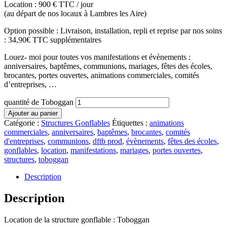
Location : 900 € TTC / jour
(au départ de nos locaux à Lambres les Aire)
Option possible : Livraison, installation, repli et reprise par nos soins
: 34,90€ TTC supplémentaires
Louez- moi pour toutes vos manifestations et évènements :
anniversaires, baptêmes, communions, mariages, fêtes des écoles,
brocantes, portes ouvertes, animations commerciales, comités
d’entreprises, …
quantité de Toboggan
Ajouter au panier
Catégorie :
Structures Gonflables
Étiquettes :
animations
commerciales
,
anniversaires
,
baptêmes
,
brocantes
,
comités
d'entreprises
,
communions
,
dftb prod
,
évènements
,
fêtes des écoles
,
gonflables
,
location
,
manifestations
,
mariages
,
portes ouvertes
,
structures
,
toboggan
Description
Description
Location de la structure gonflable : Toboggan