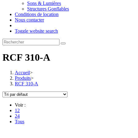
Sons & Lumières
Structures Gonflables
Conditions de location
Nous contacter
Toggle website search
RCF 310-A
Accueil
>
Produits
>
RCF 310-A
Voir :
12
24
Tous