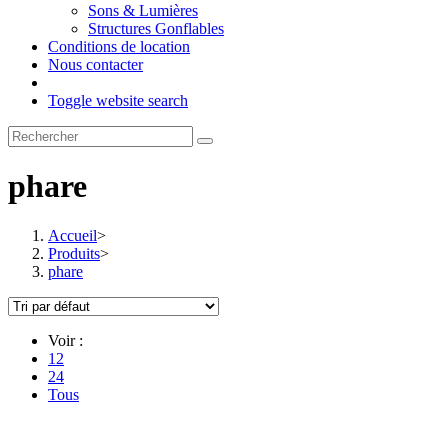
Sons & Lumières
Structures Gonflables
Conditions de location
Nous contacter
Toggle website search
phare
Accueil
>
Produits
>
phare
Voir :
12
24
Tous