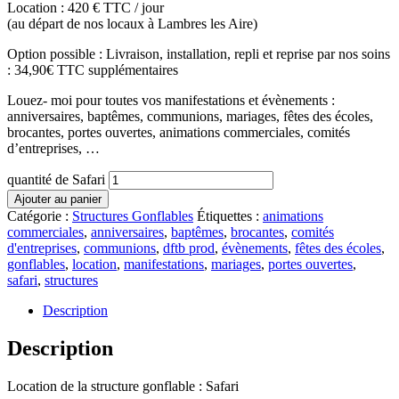
Location : 420 € TTC / jour
(au départ de nos locaux à Lambres les Aire)
Option possible : Livraison, installation, repli et reprise par nos soins
: 34,90€ TTC supplémentaires
Louez- moi pour toutes vos manifestations et évènements :
anniversaires, baptêmes, communions, mariages, fêtes des écoles,
brocantes, portes ouvertes, animations commerciales, comités
d’entreprises, …
quantité de Safari
Ajouter au panier
Catégorie :
Structures Gonflables
Étiquettes :
animations
commerciales
,
anniversaires
,
baptêmes
,
brocantes
,
comités
d'entreprises
,
communions
,
dftb prod
,
évènements
,
fêtes des écoles
,
gonflables
,
location
,
manifestations
,
mariages
,
portes ouvertes
,
safari
,
structures
Description
Description
Location de la structure gonflable : Safari