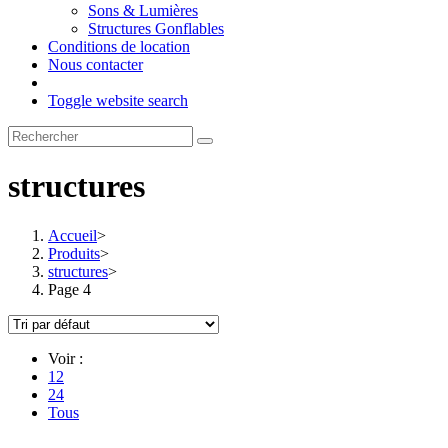
Sons & Lumières
Structures Gonflables
Conditions de location
Nous contacter
Toggle website search
structures
Accueil
>
Produits
>
structures
>
Page 4
Voir :
12
24
Tous