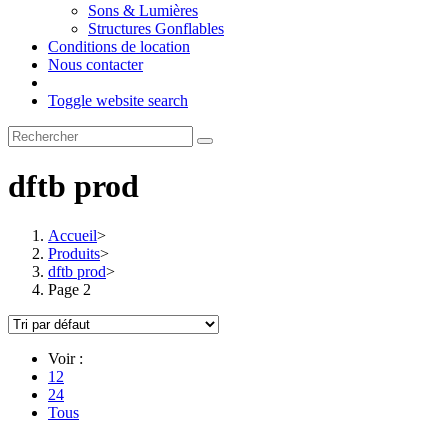
Sons & Lumières
Structures Gonflables
Conditions de location
Nous contacter
Toggle website search
dftb prod
Accueil
>
Produits
>
dftb prod
>
Page 2
Voir :
12
24
Tous